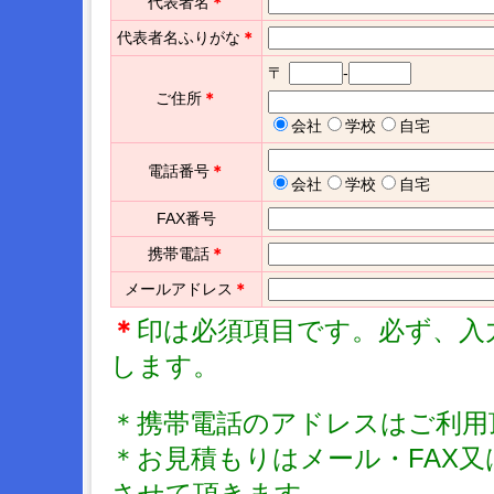
代表者名
＊
代表者名ふりがな
＊
〒
-
ご住所
＊
会社
学校
自宅
電話番号
＊
会社
学校
自宅
FAX番号
携帯電話
＊
メールアドレス
＊
＊
印は必須項目です。必ず、入
します。
＊携帯電話のアドレスはご利用
＊お見積もりはメール・FAX
させて頂きます。