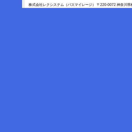
株式会社レクシステム（バスマイレージ） 〒220-0072 神奈川県横浜市西区浅間町