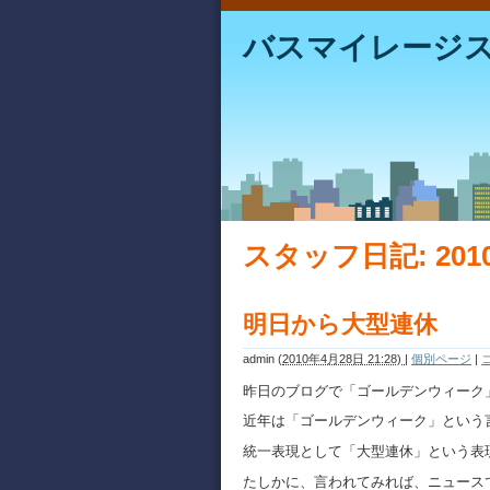
バスマイレージ
スタッフ日記: 20
明日から大型連休
admin
(
2010年4月28日 21:28)
|
個別ページ
|
昨日のブログで「ゴールデンウィーク
近年は「ゴールデンウィーク」という
統一表現として「大型連休」という表
たしかに、言われてみれば、ニュース