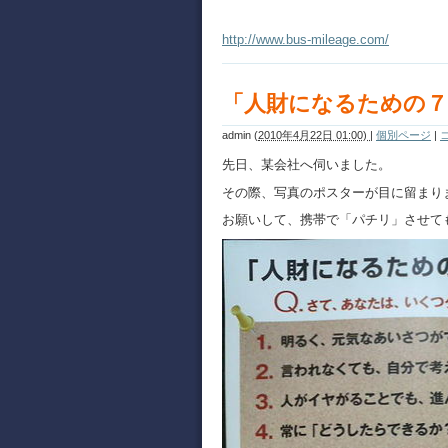
http://www.bus-mileage.com/
「人財になるための７
admin
(
2010年4月22日 01:00)
|
個別ページ
|
先日、某会社へ伺いました。
その際、写真のポスターが目に留まり
お願いして、携帯で「パチリ」させて