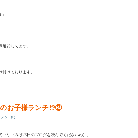
す。
。
間運行してます。
）
け付けております。
のお子様ランチ!?②
コメント(0)
ていない方は23日のブログを読んでくださいね）。