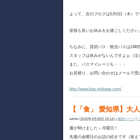
よって、次のブログは5月6日（木）で
皆様も良いお休みをお過ごしください
ちなみに、貸切バス・観光バスは24時
スタッフは休みがないんですよぉ（泣
また、バスマイレージも・・・
お見積り、お問い合わせはメールで受
http://www.bus-mileage.com/
【「食」 愛知県】大人
admin
(
2010年4月26日 10:12)
|
個別ページ
|
週が明けました～月曜日！
先週の金曜日のお話の続きです（覚え