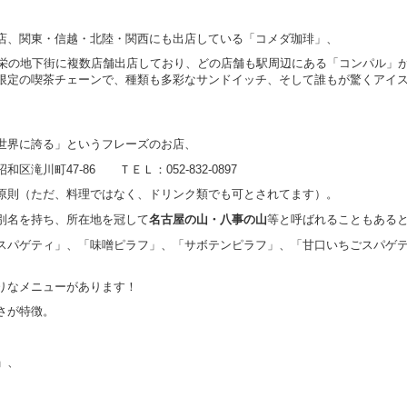
店、関東・信越・北陸・関西にも出店している「コメダ珈琲」、
や栄の地下街に複数店舗出店しており、どの店舗も駅周辺にある「コンパル」
限定の喫茶チェーンで、種類も多彩なサンドイッチ、そして誰もが驚くアイ
世界に誇る」というフレーズのお店、
滝川町47-86 ＴＥＬ：052-832-0897
原則（ただ、料理ではなく、ドリンク類でも可とされてます）。
別名を持ち、所在地を冠して
名古屋の山・八事の山
等と呼ばれることもある
スパゲティ」、「味噌ピラフ」、「サボテンピラフ」、「甘口いちごスパゲ
りなメニューがあります！
さが特徴。
」、