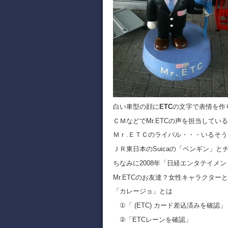
白い車型の顔に
ETC
の文字で表情を作
ＣＭなどでMr.ETCの声を担当して
Ｍｒ.ＥＴＣのライバル・・・いるそうで
ＪＲ東日本のSuicaの「ペンギン」と
ちなみに2008年「日経エンタテイメ
Mr.ETCのお友達？女性キャラクター
「カレージョ」とは
①「 (ETC) カード差込済みを確認」
②「ETCレーンを確認」