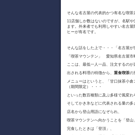
そんな名古屋の代表的かつ有名な喫茶
11店舗しか数はないのですが、名駅
ます。外来者でも利用しやすい名古屋
ヒーが有名です。
そんな話をした上で・・・「名古屋が
「喫茶マウンテン」 愛知県名古屋市昭和区
ここは、最低一人一品、注文するのが
出される料理の特徴から、
重食喫茶
の
メニューはというと、「甘口抹茶小倉
（期間限定）・・・
といった数百種類に及ぶ多様で風変わ
そしてかき氷などに代表される量の多
店名から登山用語になぞられ、
喫茶マウンテンへ向かうことを「登山
完食したときは「登頂」、