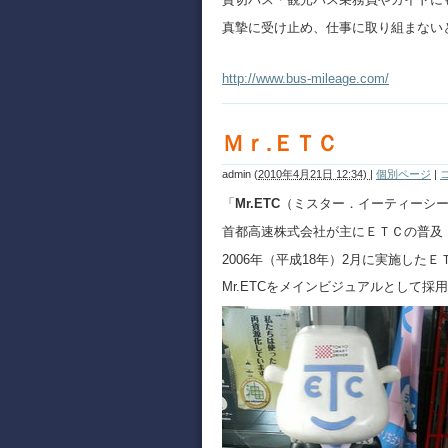
真摯に受け止め、仕事に取り組まない
http://www.bus-mileage.com/
Ｍｒ.ＥＴＣ
admin
(
2010年4月21日 12:34)
|
個別ページ
|
「
Mr.ETC
（ミスター．イーティーシー
首都高速株式会社が主にＥＴＣの普及
2006年（平成18年）2月に実施した
Mr.ETCをメインビジュアルとして